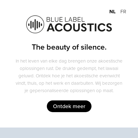
NL
FR
The beauty of silence.
In het leven van elke dag brengen onze akoestische
oplossingen rust. De drukte gedempt, het lawaai
geluwd. Ontdek hoe je het akoestische evenwicht
vindt, thuis, op het werk en daarbuiten. Wij bezorgen
je gepersonaliseerde oplossingen op maat.
Ontdek meer