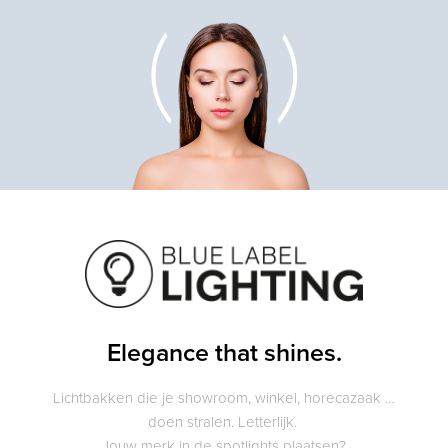
Elegance that shines.
Lichtbakken die je showroom, winkel, horecazaak …
doen stralen. Letterlijk.
Jouw merk in de spotlights plaatsen?