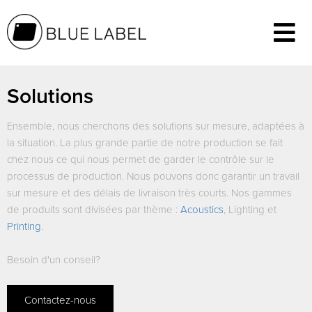
Solutions
Ensemble, nous cherchons des
solutions sur mesure
, adaptées à
la situation. La plus grande partie de notre
production
se fait
chez nous
ce qui nous permet de garder le contrôle sur le
processus de production. Nous pouvons donc garantir un
travail
sur mesure
et des
délais de livraison très courts
. Nos gammes
de produits sont divisées par thème :
Acoustics
,
Lighting
et
Printing
.
Besoin d'un conseil?
Contactez-nous