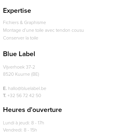
Expertise
Fichiers & Graphisme
Montage d’une toile avec tendon cousu
Conserver la toile
Blue Label
Vijverhoek 37-2
8520 Kuurne (BE)
E.
hallo@bluelabel.be
T.
+32 56 72 42 50
Heures d'ouverture
Lundi à jeudi: 8 - 17h
Vendredi: 8 - 15h