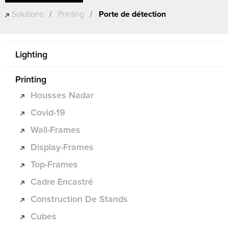
Solutions
/
Printing
/
Porte de détection
Lighting
Printing
Housses Nadar
Covid-19
Wall-Frames
Display-Frames
Top-Frames
Cadre Encastré
Construction De Stands
Cubes