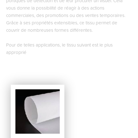
portiques de détection et de leur procurer un visuel. Cela
vous donne la possibilité de réagir à des actions
commerciales, des promotions ou des ventes temporaires.
Grâce à ses propriétés extensibles, ce tissu permet de
couvrir de nombreuses formes différentes.
Pour de telles applications, le tissu suivant est le plus
approprié