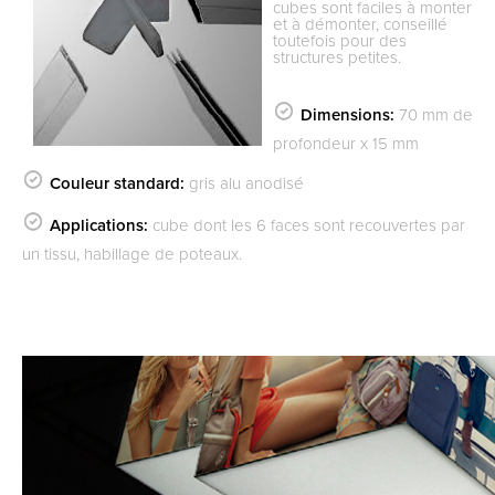
cubes sont faciles à monter
et à démonter, conseillé
toutefois pour des
structures petites.
Dimensions:
70 mm de
profondeur x 15 mm
Couleur standard:
gris alu anodisé
Applications:
cube dont les 6 faces sont recouvertes par
un tissu, habillage de poteaux.