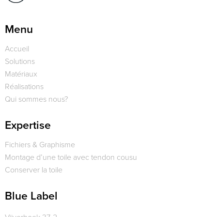
Menu
Accueil
Solutions
Matériaux
Réalisations
Qui sommes nous?
Expertise
Fichiers & Graphisme
Montage d’une toile avec tendon cousu
Conserver la toile
Blue Label