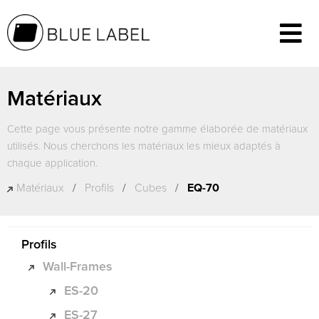
Matériaux
Cette page vous présente notre gamme élaborée de matériaux
utilisés. Nous cherchons les matériaux les mieux adaptés à
chaque application.
Matériaux
/
Profils
/
Cubes
/
EQ-70
Profils
Wall-Frames
ES-20
ES-27