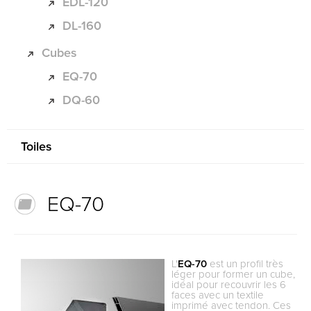
EDL-120
DL-160
Cubes
EQ-70
DQ-60
Toiles
EQ-70
L'
EQ-70
est un profil très
léger pour former un cube,
idéal pour recouvrir les 6
faces avec un textile
imprimé avec tendon. Ces