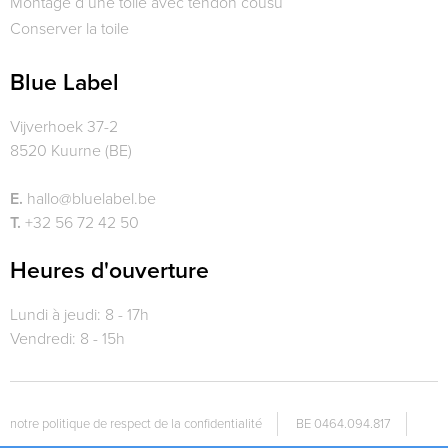
Montage d’une toile avec tendon cousu
Conserver la toile
Blue Label
Vijverhoek 37-2
8520 Kuurne (BE)
E.
hallo@bluelabel.be
T.
+32 56 72 42 50
Heures d'ouverture
Lundi à jeudi: 8 - 17h
Vendredi: 8 - 15h
notre politique de respect de la confidentialité
BE 0464.094.817