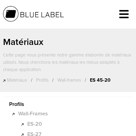
Matériaux
Cette page vous présente notre gamme élaborée de matériaux
utilisés. Nous cherchons les matériaux les mieux adaptés à
chaque application.
Matériaux
/
Profils
/
Wall-frames
/
ES 45-20
Profils
Wall-Frames
ES-20
ES-27