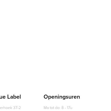
ue Label
Openingsuren
verhoek 37-2
Ma tot do: 8 - 17u