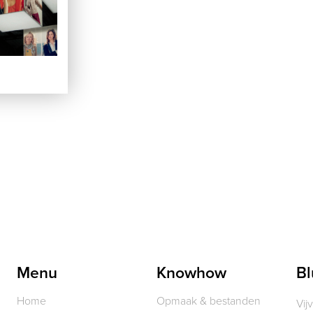
Menu
Knowhow
Bl
Home
Opmaak & bestanden
Vij