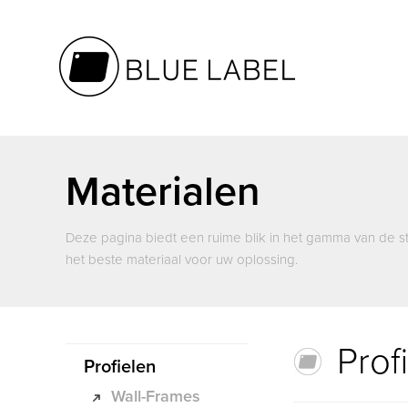
Materialen
Deze pagina biedt een ruime blik in het gamma van de 
het beste materiaal voor uw oplossing.
Prof
Profielen
Wall-Frames