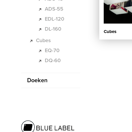
ADS-55
EDL-120
DL-160
Cubes
Cubes
EQ-70
DQ-60
Doeken