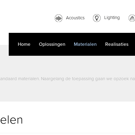
Acoustics
Lighting
Home
Oplossingen
Materialen
Realisaties
standaard materialen. Naargelang de toepassing gaan we opzoek na
ielen